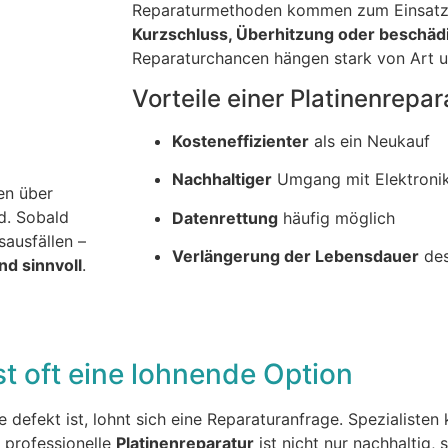
Reparaturmethoden kommen zum Einsat
Kurzschluss, Überhitzung oder beschädi
Reparaturchancen hängen stark von Art 
Vorteile einer Platinenrepar
Kosteneffizienter
als ein Neukauf
Nachhaltiger
Umgang mit Elektroni
en über
nd. Sobald
Datenrettung
häufig möglich
sausfällen –
Verlängerung der Lebensdauer
des
nd sinnvoll
.
ist oft eine lohnende Option
e defekt ist, lohnt sich eine Reparaturanfrage. Spezialisten
e professionelle
Platinenreparatur
ist nicht nur nachhaltig,