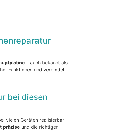
Tel.: 06221
ok
iMac
1395456
inenreparatur
auptplatine
– auch bekannt als
cher Funktionen und verbindet
ur bei diesen
bei vielen Geräten realisierbar –
t präzise
und die richtigen