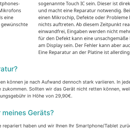
artphones-
sogenannte Touch IC sein. Dieser ist dir
 Mikrofons
und macht eine Reparatur notwendig. Bei
s eine
einen Mikrochip, Defekte oder Probleme
e gewünschte
nichts auftreten. Ab diesem Zeitpunkt rea
einwandfrei, Eingaben werden nicht mehr
für den Defekt kann eine unsachgemäße
am Display sein. Der Fehler kann aber auc
Eine Reparatur an der Platine ist allerdin
ratur?
sten können je nach Aufwand dennoch stark variieren. In je
 zukommen. Sollten wir das Gerät nicht retten können, weil 
itungsgebühr in Höhe von 29,90€.
r meines Geräts?
ine repariert haben und wir Ihnen Ihr Smartphone/Tablet zu